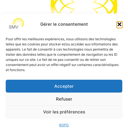
Gérer le consentement
Pour offrir les meilleures expériences, nous utilisons des technologies
telles que les cookies pour stocker et/ou accéder aux informations des
SMV permet de vous aider à gagner du temps et vous
appareils. Le fait de consentir à ces technologies nous permettra de
traiter des données telles que le comportement de navigation ou les ID
permettre de vous concentrer sur l’essentiel de votre
uniques sur ce site. Le fait de ne pas consentir ou de retirer son
métier
consentement peut avoir un effet négatif sur certaines caractéristiques
et fonctions.
Siège social:
7 allée des Atlantes – 28000 Chartres
Téléphone:
0 805 69 64 75 / 02 37 34 04 04
Accepter
Email:
contact@smvformation.fr
Refuser
Création & Hébergement Web Cloud par
Heberg-24
Voir les préférences
RGPD