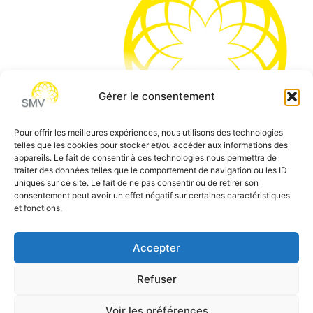
Gérer le consentement
Pour offrir les meilleures expériences, nous utilisons des technologies
telles que les cookies pour stocker et/ou accéder aux informations des
SMV permet de vous aider à gagner du temps et vous
appareils. Le fait de consentir à ces technologies nous permettra de
traiter des données telles que le comportement de navigation ou les ID
permettre de vous concentrer sur l’essentiel de votre
uniques sur ce site. Le fait de ne pas consentir ou de retirer son
métier
consentement peut avoir un effet négatif sur certaines caractéristiques
et fonctions.
Siège social:
7 allée des Atlantes – 28000 Chartres
Téléphone:
0 805 69 64 75 / 02 37 34 04 04
Accepter
Email:
contact@smvformation.fr
Refuser
Création & Hébergement Web Cloud par
Heberg-24
Voir les préférences