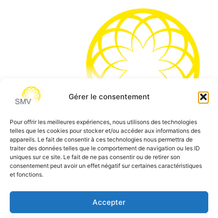
Gérer le consentement
Pour offrir les meilleures expériences, nous utilisons des technologies
telles que les cookies pour stocker et/ou accéder aux informations des
SMV permet de vous aider à gagner du temps et vous
appareils. Le fait de consentir à ces technologies nous permettra de
traiter des données telles que le comportement de navigation ou les ID
permettre de vous concentrer sur l’essentiel de votre
uniques sur ce site. Le fait de ne pas consentir ou de retirer son
métier
consentement peut avoir un effet négatif sur certaines caractéristiques
et fonctions.
Siège social:
7 allée des Atlantes – 28000 Chartres
Téléphone:
0 805 69 64 75 / 02 37 34 04 04
Accepter
Email:
contact@smvformation.fr