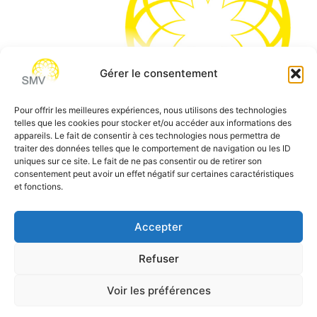
Gérer le consentement
Pour offrir les meilleures expériences, nous utilisons des technologies
telles que les cookies pour stocker et/ou accéder aux informations des
SMV permet de vous aider à gagner du temps et vous
appareils. Le fait de consentir à ces technologies nous permettra de
traiter des données telles que le comportement de navigation ou les ID
permettre de vous concentrer sur l’essentiel de votre
uniques sur ce site. Le fait de ne pas consentir ou de retirer son
métier
consentement peut avoir un effet négatif sur certaines caractéristiques
et fonctions.
Siège social:
7 allée des Atlantes – 28000 Chartres
Téléphone:
0 805 69 64 75 / 02 37 34 04 04
Accepter
Email:
contact@smvformation.fr
Refuser
Création & Hébergement Web Cloud par
Heberg-24
Voir les préférences