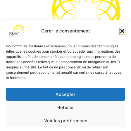
Gérer le consentement
Pour offrir les meilleures expériences, nous utilisons des technologies
telles que les cookies pour stocker et/ou accéder aux informations des
SMV permet de vous aider à gagner du temps et vous
appareils. Le fait de consentir à ces technologies nous permettra de
traiter des données telles que le comportement de navigation ou les ID
permettre de vous concentrer sur l’essentiel de votre
uniques sur ce site. Le fait de ne pas consentir ou de retirer son
métier
consentement peut avoir un effet négatif sur certaines caractéristiques
et fonctions.
Siège social:
7 allée des Atlantes – 28000 Chartres
Téléphone:
0 805 69 64 75 / 02 37 34 04 04
Accepter
Email:
contact@smvformation.fr
Refuser
Création & Hébergement Web Cloud par
Heberg-24
Voir les préférences