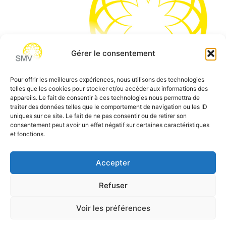
Gérer le consentement
Pour offrir les meilleures expériences, nous utilisons des technologies
telles que les cookies pour stocker et/ou accéder aux informations des
SMV permet de vous aider à gagner du temps et vous
appareils. Le fait de consentir à ces technologies nous permettra de
traiter des données telles que le comportement de navigation ou les ID
permettre de vous concentrer sur l’essentiel de votre
uniques sur ce site. Le fait de ne pas consentir ou de retirer son
métier
consentement peut avoir un effet négatif sur certaines caractéristiques
et fonctions.
Siège social:
7 allée des Atlantes – 28000 Chartres
Téléphone:
0 805 69 64 75 / 02 37 34 04 04
Accepter
Email:
contact@smvformation.fr
Refuser
Création & Hébergement Web Cloud par
Heberg-24
Voir les préférences