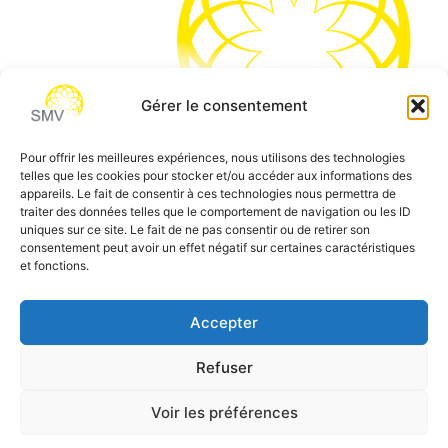
Gérer le consentement
Pour offrir les meilleures expériences, nous utilisons des technologies
telles que les cookies pour stocker et/ou accéder aux informations des
SMV permet de vous aider à gagner du temps et vous
appareils. Le fait de consentir à ces technologies nous permettra de
traiter des données telles que le comportement de navigation ou les ID
permettre de vous concentrer sur l’essentiel de votre
uniques sur ce site. Le fait de ne pas consentir ou de retirer son
métier
consentement peut avoir un effet négatif sur certaines caractéristiques
et fonctions.
Siège social:
7 allée des Atlantes – 28000 Chartres
Téléphone:
0 805 69 64 75 / 02 37 34 04 04
Accepter
Email:
contact@smvformation.fr
Refuser
Création & Hébergement Web Cloud par
Heberg-24
Voir les préférences