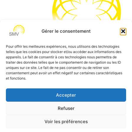
Gérer le consentement
Pour offrir les meilleures expériences, nous utilisons des technologies
telles que les cookies pour stocker et/ou accéder aux informations des
SMV permet de vous aider à gagner du temps et vous
appareils. Le fait de consentir à ces technologies nous permettra de
traiter des données telles que le comportement de navigation ou les ID
permettre de vous concentrer sur l’essentiel de votre
uniques sur ce site. Le fait de ne pas consentir ou de retirer son
métier
consentement peut avoir un effet négatif sur certaines caractéristiques
et fonctions.
Siège social:
7 allée des Atlantes – 28000 Chartres
Téléphone:
0 805 69 64 75 / 02 37 34 04 04
Accepter
Email:
contact@smvformation.fr
Refuser
Création & Hébergement Web Cloud par
Heberg-24
Voir les préférences